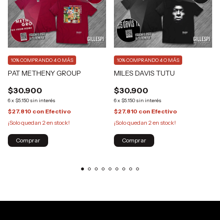
10%
COMPRANDO 4 O MÁS
10%
COMPRANDO 4 O MÁS
PAT METHENY GROUP
MILES DAVIS TUTU
$30.900
$30.900
6
x
$5.150
sin interés
6
x
$5.150
sin interés
$27.810
con
Efectivo
$27.810
con
Efectivo
¡Solo quedan
2
en stock!
¡Solo quedan
2
en stock!
Comprar
Comprar