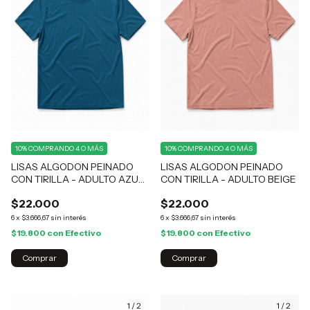
10%
COMPRANDO 4 O MÁS
10%
COMPRANDO 4 O MÁS
LISAS ALGODON PEINADO
LISAS ALGODON PEINADO
CON TIRILLA - ADULTO AZUL
CON TIRILLA - ADULTO BEIGE
AEREO
$22.000
$22.000
6
x
$3.666,67
sin interés
6
x
$3.666,67
sin interés
$19.800
con
Efectivo
$19.800
con
Efectivo
Comprar
Comprar
1
/
2
1
/
2