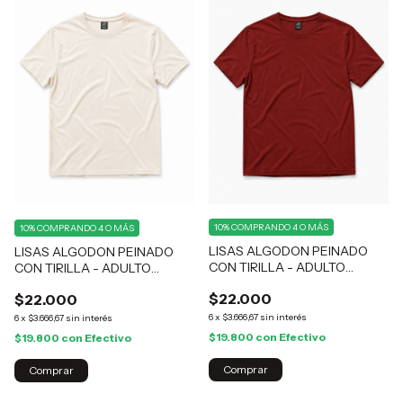
10%
COMPRANDO 4 O MÁS
10%
COMPRANDO 4 O MÁS
LISAS ALGODON PEINADO
LISAS ALGODON PEINADO
CON TIRILLA - ADULTO
CON TIRILLA - ADULTO
LADRILLO
CRUDO
$22.000
$22.000
6
x
$3.666,67
sin interés
6
x
$3.666,67
sin interés
$19.800
con
Efectivo
$19.800
con
Efectivo
Comprar
Comprar