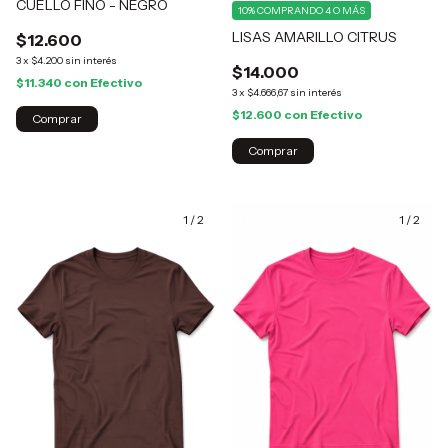
CUELLO FINO - NEGRO
10%
COMPRANDO 4 O MÁS
LISAS AMARILLO CITRUS
$12.600
3
x
$4.200
sin interés
$14.000
$11.340
con
Efectivo
3
x
$4.666,67
sin interés
$12.600
con
Efectivo
Comprar
Comprar
1
/
2
1
/
2