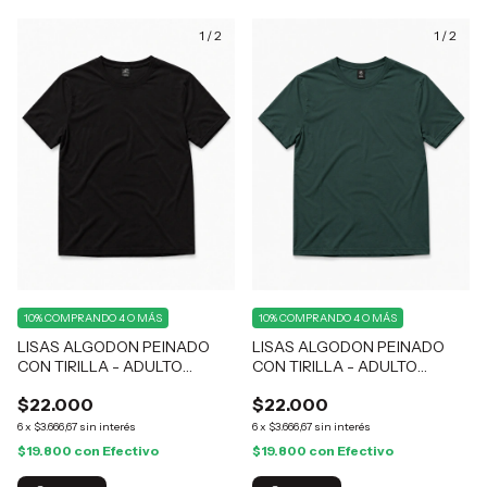
1
/
2
1
/
2
10%
COMPRANDO 4 O MÁS
10%
COMPRANDO 4 O MÁS
LISAS ALGODON PEINADO
LISAS ALGODON PEINADO
CON TIRILLA - ADULTO
CON TIRILLA - ADULTO
NEGRO
VERDE COLLEGE
$22.000
$22.000
6
x
$3.666,67
sin interés
6
x
$3.666,67
sin interés
$19.800
con
Efectivo
$19.800
con
Efectivo