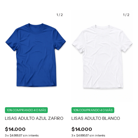
1
/
2
1
/
2
10%
COMPRANDO 4 O MÁS
10%
COMPRANDO 4 O MÁS
LISAS ADULTO AZUL ZAFIRO
LISAS ADULTO BLANCO
$14.000
$14.000
3
x
$4.666,67
sin interés
3
x
$4.666,67
sin interés