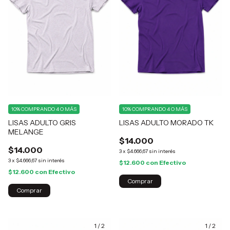
10%
COMPRANDO 4 O MÁS
10%
COMPRANDO 4 O MÁS
LISAS ADULTO GRIS
LISAS ADULTO MORADO TK
MELANGE
$14.000
$14.000
3
x
$4.666,67
sin interés
3
x
$4.666,67
sin interés
$12.600
con
Efectivo
$12.600
con
Efectivo
Comprar
Comprar
1
/
2
1
/
2