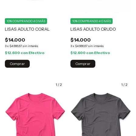
10%
COMPRANDO 4 O MÁS
10%
COMPRANDO 4 O MÁS
LISAS ADULTO CORAL
LISAS ADULTO CRUDO
$14.000
$14.000
3
x
$4.666,67
sin interés
3
x
$4.666,67
sin interés
$12.600
con
Efectivo
$12.600
con
Efectivo
Comprar
Comprar
1
/
2
1
/
2