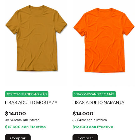
10%
COMPRANDO 4 O MÁS
10%
COMPRANDO 4 O MÁS
LISAS ADULTO MOSTAZA
LISAS ADULTO NARANJA
$14.000
$14.000
3
x
$4.666,67
sin interés
3
x
$4.666,67
sin interés
$12.600
con
Efectivo
$12.600
con
Efectivo
Comprar
Comprar