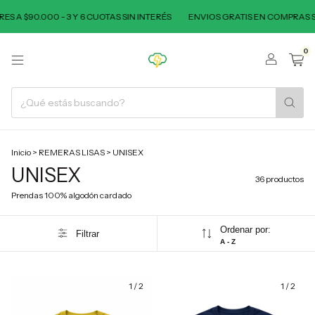
0 - 3 Y 6 CUOTAS SIN INTERÉS
ENVIOS GRATIS EN COMPRAS SUPERIORES 
0
Inicio
>
REMERAS LISAS
>
UNISEX
UNISEX
36 productos
Prendas 100% algodón cardado
Ordenar por:
Filtrar
A - Z
1
/
2
1
/
2