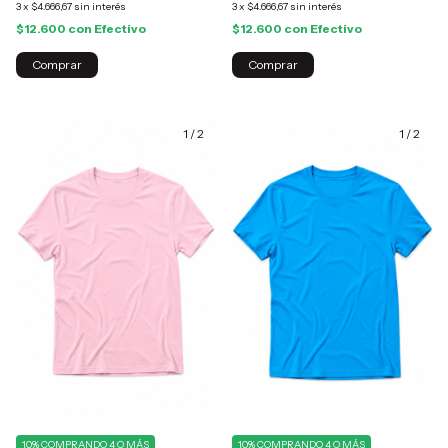
3
x
$4.666,67
sin interés
3
x
$4.666,67
sin interés
$12.600
con
Efectivo
$12.600
con
Efectivo
Comprar
Comprar
1
/
2
1
/
2
10%
COMPRANDO 4 O MÁS
10%
COMPRANDO 4 O MÁS