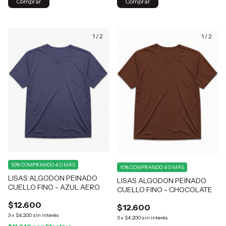
Comprar
Comprar
1
/
2
1
/
2
10%
COMPRANDO 4 O MÁS
10%
COMPRANDO 4 O MÁS
LISAS ALGODON PEINADO
LISAS ALGODON PEINADO
CUELLO FINO - AZUL AERO
CUELLO FINO - CHOCOLATE
$12.600
$12.600
3
x
$4.200
sin interés
3
x
$4.200
sin interés