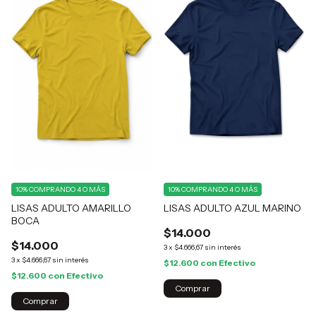
10%
COMPRANDO 4 O MÁS
10%
COMPRANDO 4 O MÁS
LISAS ADULTO AMARILLO
LISAS ADULTO AZUL MARINO
BOCA
$14.000
$14.000
3
x
$4.666,67
sin interés
3
x
$4.666,67
sin interés
$12.600
con
Efectivo
$12.600
con
Efectivo
Comprar
Comprar