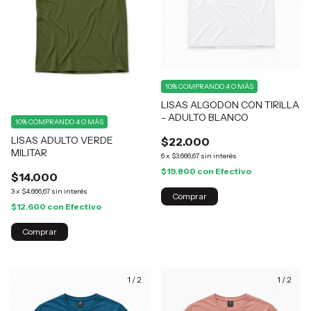
10%
COMPRANDO 4 O MÁS
LISAS ALGODON CON TIRILLA
- ADULTO BLANCO
10%
COMPRANDO 4 O MÁS
LISAS ADULTO VERDE
$22.000
MILITAR
6
x
$3.666,67
sin interés
$19.800
con
Efectivo
$14.000
3
x
$4.666,67
sin interés
Comprar
$12.600
con
Efectivo
Comprar
1
/
2
1
/
2