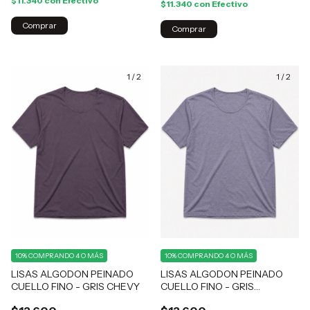
$11.340
con
Efectivo
$11.340
con
Efectivo
Comprar
Comprar
1
/
2
1
/
2
10%
COMPRANDO 4 O MÁS
10%
COMPRANDO 4 O MÁS
LISAS ALGODON PEINADO
LISAS ALGODON PEINADO
CUELLO FINO - GRIS CHEVY
CUELLO FINO - GRIS
MELANGE