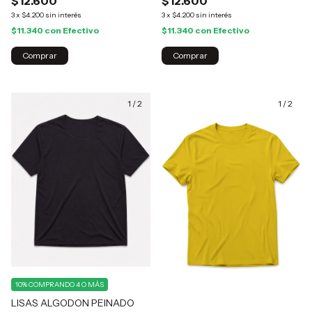
$12.600
$12.600
3
x
$4.200
sin interés
3
x
$4.200
sin interés
$11.340
con
Efectivo
$11.340
con
Efectivo
Comprar
Comprar
1
/
2
1
/
2
10%
COMPRANDO 4 O MÁS
LISAS ALGODON PEINADO