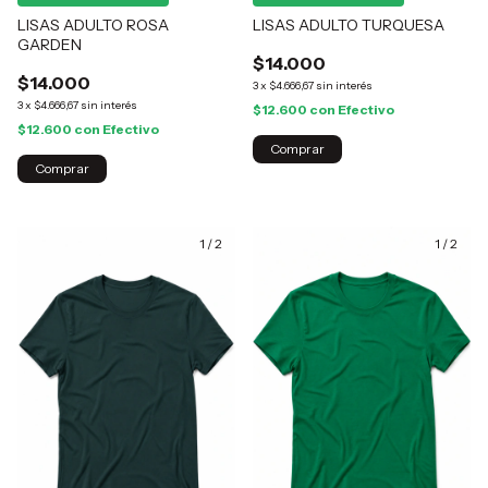
LISAS ADULTO ROSA
LISAS ADULTO TURQUESA
GARDEN
$14.000
$14.000
3
x
$4.666,67
sin interés
3
x
$4.666,67
sin interés
$12.600
con
Efectivo
$12.600
con
Efectivo
Comprar
Comprar
1
/
2
1
/
2