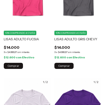
10%
COMPRANDO 4 O MÁS
10%
COMPRANDO 4 O MÁS
LISAS ADULTO FUCSIA
LISAS ADULTO GRIS CHEVY
$14.000
$14.000
3
x
$4.666,67
sin interés
3
x
$4.666,67
sin interés
$12.600
con
Efectivo
$12.600
con
Efectivo
Comprar
Comprar
1
/
2
1
/
2