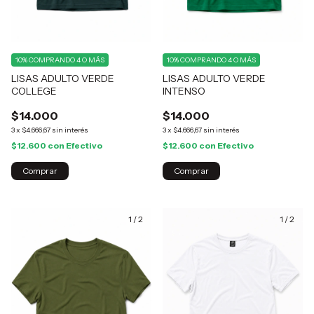
10%
COMPRANDO 4 O MÁS
10%
COMPRANDO 4 O MÁS
LISAS ADULTO VERDE
LISAS ADULTO VERDE
COLLEGE
INTENSO
$14.000
$14.000
3
x
$4.666,67
sin interés
3
x
$4.666,67
sin interés
$12.600
con
Efectivo
$12.600
con
Efectivo
Comprar
Comprar
1
/
2
1
/
2