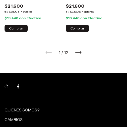
$21.600
$21.600
6
x
$3.600
sin interés
6
x
$3.600
sin interés
$19.440
con
Efectivo
$19.440
con
Efectivo
Comprar
Comprar
1
/
12
QUIENES SOMOS?
CAMBIOS