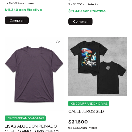
3
x
$4.200
sin interés
3
x
$4.200
sin interés
$11.340
con
Efectivo
$11.340
con
Efectivo
Comprar
Comprar
1
/
2
10%
COMPRANDO 4 O MÁS
CALLEJEROS SED
10%
COMPRANDO 4 O MÁS
$21.600
LISAS ALGODON PEINADO
6
x
$3.600
sin interés
CUELLO FINO - GRIS CHEVY