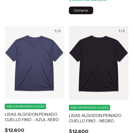
Comprar
1
/
2
1
/
2
10%
COMPRANDO 4 O MÁS
10%
COMPRANDO 4 O MÁS
LISAS ALGODON PEINADO
LISAS ALGODON PEINADO
CUELLO FINO - AZUL AERO
CUELLO FINO - NEGRO
$12.600
$12.600