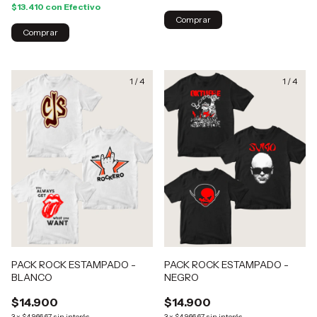
$13.410
con
Efectivo
Comprar
Comprar
1
/
4
1
/
4
PACK ROCK ESTAMPADO -
PACK ROCK ESTAMPADO -
BLANCO
NEGRO
$14.900
$14.900
3
x
$4.966,67
sin interés
3
x
$4.966,67
sin interés