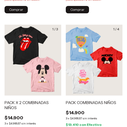
Comprar
Comprar
1
/
3
1
/
4
PACK X 2 COMBINADAS
PACK COMBINADAS NIÑOS
NIÑOS
$14.900
$14.900
3
x
$4.966,67
sin interés
3
x
$4.966,67
sin interés
$13.410
con
Efectivo