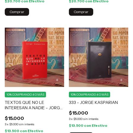
$20.700
con
Efectivo
$20.700
con
Efectivo
10%
COMPRANDO 4 O MÁS
10%
COMPRANDO 4 O MÁS
TEXTOS QUE NO LE
333 - JORGE KASPARIAN
INTERESAN A NADIE - JORGE
$15.000
KASPARIAN
$15.000
3
x
$5.000
sin interés
3
x
$5.000
sin interés
$13.500
con
Efectivo
$13.500
con
Efectivo