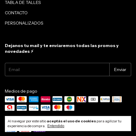
TABLA DE TALLES
CONTACTO
PERSONALIZADOS
Dejanos tu mail y te enviaremos todas las promos y
novedades ⚡
Medios de pago
Medios de envío
Al navegar por este sitio
aceptás el uso de cookies
para agilizar tu
experiencia de compra.
Entendido