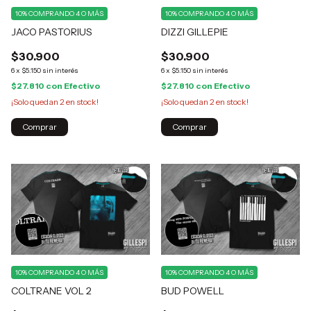
10%
COMPRANDO 4 O MÁS
10%
COMPRANDO 4 O MÁS
JACO PASTORIUS
DIZZI GILLEPIE
$30.900
$30.900
6
x
$5.150
sin interés
6
x
$5.150
sin interés
$27.810
con
Efectivo
$27.810
con
Efectivo
¡Solo quedan
2
en stock!
¡Solo quedan
2
en stock!
Comprar
Comprar
10%
COMPRANDO 4 O MÁS
10%
COMPRANDO 4 O MÁS
COLTRANE VOL 2
BUD POWELL