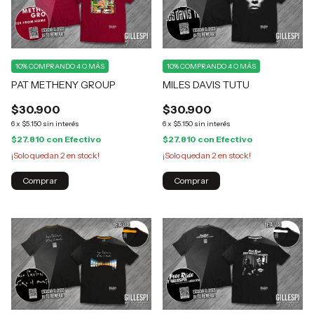
10%
COMPRANDO 4 O MÁS
10%
COMPRANDO 4 O MÁS
PAT METHENY GROUP
MILES DAVIS TUTU
$30.900
$30.900
6
x
$5.150
sin interés
6
x
$5.150
sin interés
$27.810
con
Efectivo
$27.810
con
Efectivo
¡Solo quedan
2
en stock!
¡Solo quedan
2
en stock!
Comprar
Comprar