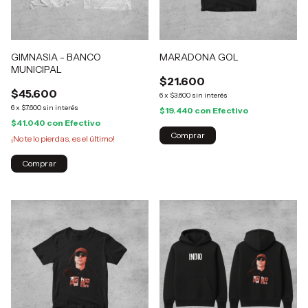
GIMNASIA - BANCO
MARADONA GOL
MUNICIPAL
$21.600
$45.600
6
x
$3.600
sin interés
6
x
$7.600
sin interés
$19.440
con
Efectivo
$41.040
con
Efectivo
Comprar
¡No te lo pierdas, es el último!
Comprar