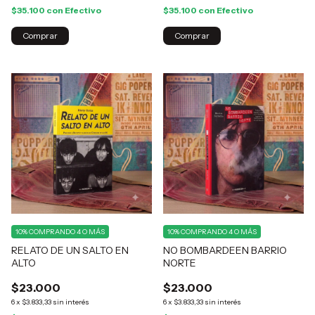
$35.100
con
Efectivo
$35.100
con
Efectivo
10%
COMPRANDO 4 O MÁS
10%
COMPRANDO 4 O MÁS
RELATO DE UN SALTO EN
NO BOMBARDEEN BARRIO
ALTO
NORTE
$23.000
$23.000
6
x
$3.833,33
sin interés
6
x
$3.833,33
sin interés