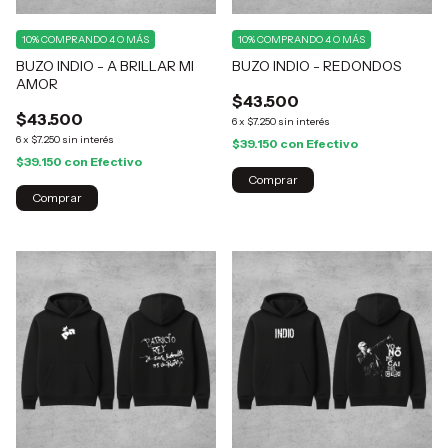
10%
COMPRANDO 4 O MÁS
10%
COMPRANDO 4 O MÁS
BUZO INDIO - A BRILLAR MI
BUZO INDIO - REDONDOS
AMOR
$43.500
$43.500
6
x
$7.250
sin interés
6
x
$7.250
sin interés
$39.150
con
Efectivo
$39.150
con
Efectivo
Comprar
Comprar