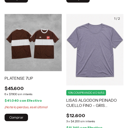
1
/
2
PLATENSE 7UP
$45.600
10%
COMPRANDO 4 O MÁS
6
x
$7.600
sin interés
LISAS ALGODON PEINADO
$41.040
con
Efectivo
CUELLO FINO - GRIS
¡No te lo pierdas, es el último!
MELANGE
$12.600
Comprar
3
x
$4.200
sin interés
$11.340
con
Efectivo