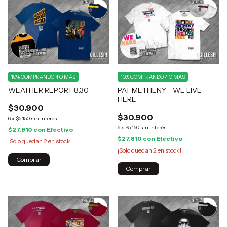
10%
COMPRANDO 4 O MÁS
10%
COMPRANDO 4 O MÁS
WEATHER REPORT 8:30
PAT METHENY - WE LIVE
HERE
$30.900
$30.900
6
x
$5.150
sin interés
6
x
$5.150
sin interés
$27.810
con
Efectivo
$27.810
con
Efectivo
¡Solo quedan
2
en stock!
¡Solo quedan
2
en stock!
Comprar
Comprar