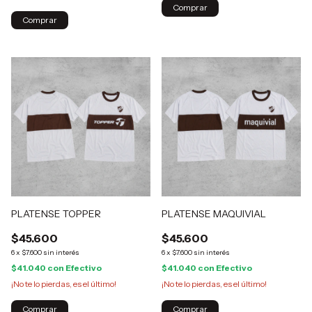
PLATENSE TOPPER
PLATENSE MAQUIVIAL
$45.600
$45.600
6
x
$7.600
sin interés
6
x
$7.600
sin interés
$41.040
con
Efectivo
$41.040
con
Efectivo
¡No te lo pierdas, es el último!
¡No te lo pierdas, es el último!
Comprar
Comprar