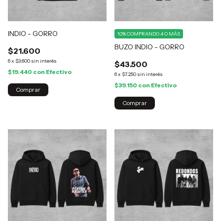
INDIO - GORRO
10%
COMPRANDO 4 O MÁS
BUZO INDIO - GORRO
$21.600
6
x
$3.600
sin interés
$43.500
$19.440
con
Efectivo
6
x
$7.250
sin interés
$39.150
con
Efectivo
Comprar
Comprar