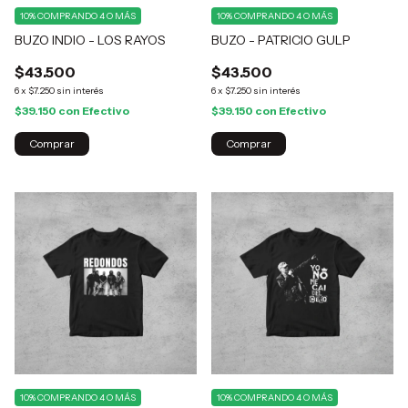
10%
COMPRANDO 4 O MÁS
10%
COMPRANDO 4 O MÁS
BUZO INDIO - LOS RAYOS
BUZO - PATRICIO GULP
$43.500
$43.500
6
x
$7.250
sin interés
6
x
$7.250
sin interés
$39.150
con
Efectivo
$39.150
con
Efectivo
Comprar
Comprar
10%
COMPRANDO 4 O MÁS
10%
COMPRANDO 4 O MÁS