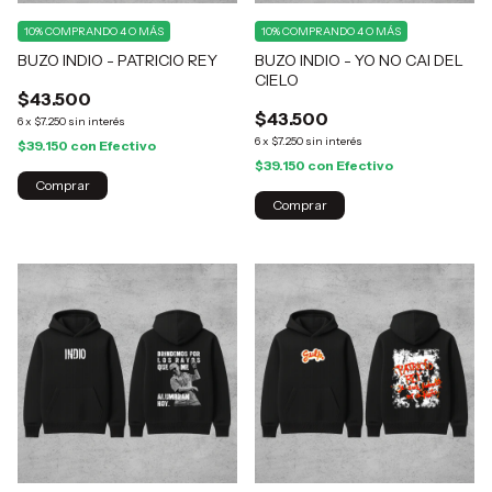
10%
COMPRANDO 4 O MÁS
10%
COMPRANDO 4 O MÁS
BUZO INDIO - PATRICIO REY
BUZO INDIO - YO NO CAI DEL
CIELO
$43.500
$43.500
6
x
$7.250
sin interés
6
x
$7.250
sin interés
$39.150
con
Efectivo
$39.150
con
Efectivo
Comprar
Comprar