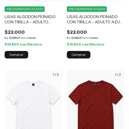
10%
COMPRANDO 4 O MÁS
10%
COMPRANDO 4 O MÁS
LISAS ALGODON PEINADO
LISAS ALGODON PEINADO
CON TIRILLA - ADULTO
CON TIRILLA - ADULTO AZUL
VERDE COLLEGE
AEREO
$22.000
$22.000
6
x
$3.666,67
sin interés
6
x
$3.666,67
sin interés
$19.800
con
Efectivo
$19.800
con
Efectivo
Comprar
Comprar
1
/
2
1
/
2