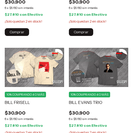
$30.900
$30.900
6
x
$5.150
sin interés
6
x
$5.150
sin interés
$27.810
con
Efectivo
$27.810
con
Efectivo
¡Solo quedan
2
en stock!
¡Solo quedan
2
en stock!
Comprar
Comprar
10%
COMPRANDO 4 O MÁS
10%
COMPRANDO 4 O MÁS
BILL FRISELL
BILL EVANS TRIO
$30.900
$30.900
6
x
$5.150
sin interés
6
x
$5.150
sin interés
$27.810
con
Efectivo
$27.810
con
Efectivo
¡Solo quedan
2
en stock!
¡Solo quedan
2
en stock!