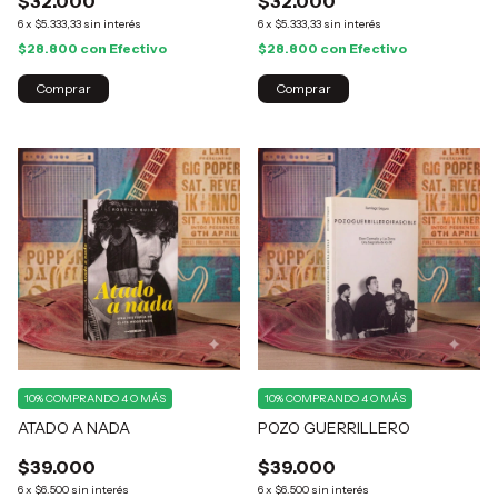
$32.000
$32.000
6
x
$5.333,33
sin interés
6
x
$5.333,33
sin interés
$28.800
con
Efectivo
$28.800
con
Efectivo
10%
COMPRANDO 4 O MÁS
10%
COMPRANDO 4 O MÁS
ATADO A NADA
POZO GUERRILLERO
$39.000
$39.000
6
x
$6.500
sin interés
6
x
$6.500
sin interés