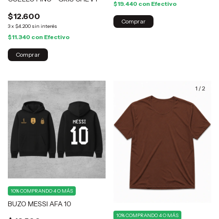
$19.440
con
Efectivo
$12.600
Comprar
3
x
$4.200
sin interés
$11.340
con
Efectivo
Comprar
1
/
2
10%
COMPRANDO 4 O MÁS
BUZO MESSI AFA 10
10%
COMPRANDO 4 O MÁS