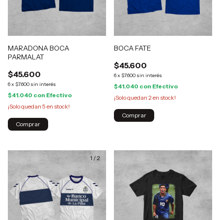
MARADONA BOCA
BOCA FATE
PARMALAT
$45.600
$45.600
6
x
$7.600
sin interés
6
x
$7.600
sin interés
$41.040
con
Efectivo
$41.040
con
Efectivo
¡Solo quedan
2
en stock!
¡Solo quedan
5
en stock!
Comprar
Comprar
1
/
2