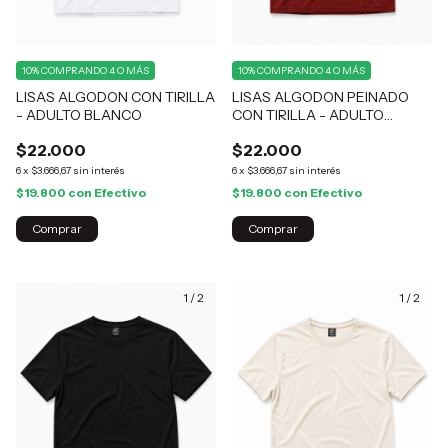
10%
COMPRANDO 4 O MÁS
10%
COMPRANDO 4 O MÁS
LISAS ALGODON CON TIRILLA
LISAS ALGODON PEINADO
- ADULTO BLANCO
CON TIRILLA - ADULTO
LADRILLO
$22.000
$22.000
6
x
$3.666,67
sin interés
6
x
$3.666,67
sin interés
$19.800
con
Efectivo
$19.800
con
Efectivo
Comprar
Comprar
1
/
2
1
/
2