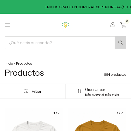
ENVIOS GRATIS EN COMPRAS SUPERIORES A $90.000 - 3 Y 6 CUOT
0
Inicio
>
Productos
Productos
664 productos
Ordenar por:
Filtrar
Más nuevo al más viejo
1
/
2
1
/
2