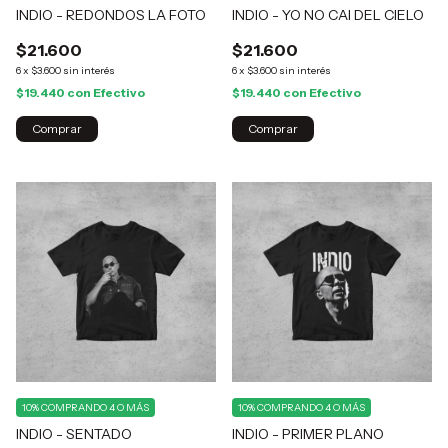
INDIO - REDONDOS LA FOTO
INDIO - YO NO CAI DEL CIELO
$21.600
$21.600
6
x
$3.600
sin interés
6
x
$3.600
sin interés
$19.440
con
Efectivo
$19.440
con
Efectivo
Comprar
Comprar
10%
COMPRANDO 4 O MÁS
10%
COMPRANDO 4 O MÁS
INDIO - SENTADO
INDIO - PRIMER PLANO