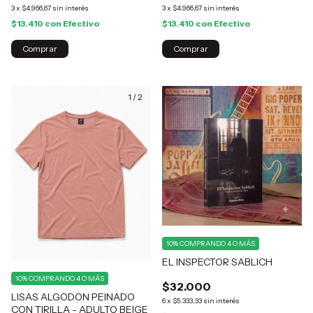
3
x
$4.966,67
sin interés
3
x
$4.966,67
sin interés
$13.410
con
Efectivo
$13.410
con
Efectivo
Comprar
Comprar
1
/
2
10%
COMPRANDO 4 O MÁS
EL INSPECTOR SABLICH
10%
COMPRANDO 4 O MÁS
$32.000
LISAS ALGODON PEINADO
6
x
$5.333,33
sin interés
CON TIRILLA - ADULTO BEIGE