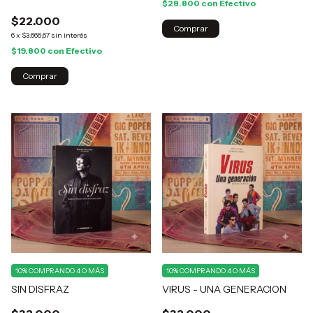
$28.800
con
Efectivo
$22.000
6
x
$3.666,67
sin interés
$19.800
con
Efectivo
Comprar
10%
COMPRANDO 4 O MÁS
10%
COMPRANDO 4 O MÁS
SIN DISFRAZ
VIRUS - UNA GENERACION