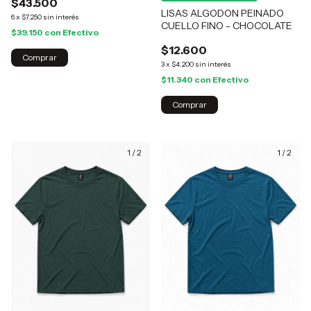
$43.500
LISAS ALGODON PEINADO
6
x
$7.250
sin interés
CUELLO FINO - CHOCOLATE
$39.150
con
Efectivo
$12.600
Comprar
3
x
$4.200
sin interés
$11.340
con
Efectivo
Comprar
1
/
2
1
/
2