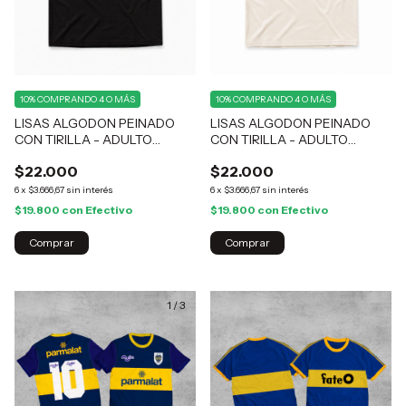
10%
COMPRANDO 4 O MÁS
10%
COMPRANDO 4 O MÁS
LISAS ALGODON PEINADO
LISAS ALGODON PEINADO
CON TIRILLA - ADULTO
CON TIRILLA - ADULTO
NEGRO
CRUDO
$22.000
$22.000
6
x
$3.666,67
sin interés
6
x
$3.666,67
sin interés
$19.800
con
Efectivo
$19.800
con
Efectivo
Comprar
Comprar
1
/
3